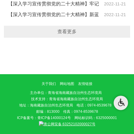
流域治理成效----州县生态环境局全力打造污水处理厂尾
【深入学习宣传贯彻党的二十大精神】牢记
2022-11-21
水湿地净化…
党员初心 守护生态福祉----海南州生态环境局党支部推动
【深入学习宣传贯彻党的二十大精神】新蓝
2022-11-21
党的二十…
图鼓舞人心 新征程催人奋进-----海南州生态环境局召开
查看更多
党的二十大…
关于我们
网站地图
友情链接
主办单位
：青海省海南藏族自治州生态环境局
技术支持：青海省海南藏族自治州生态环境局
地址：海南藏族自治州生态环境局 电话：0974-8539678
邮编：813000 传真：0974-8539678
ICP备案号：
青ICP备14000124号
网站标识码：6325000001
青公网安备 63252102000027号