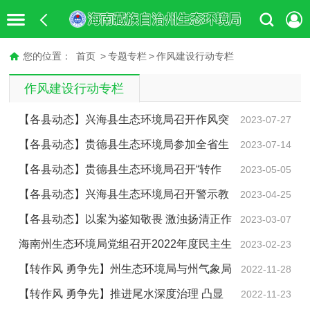
您的位置：
首页
>
专题专栏
>
作风建设行动专栏
作风建设行动专栏
【各县动态】兴海县生态环境局召开作风突
2023-07-27
出问题专项整治动员部署会
【各县动态】贵德县生态环境局参加全省生
2023-07-14
态环境系统作风突出问题专项整治动员部署工作视频会
【各县动态】贵德县生态环境局召开“转作
2023-05-05
议
风、强本领、重实干、勇担当”专项行动部署会
【各县动态】兴海县生态环境局召开警示教
2023-04-25
育大会暨“转作风、强本领、重实干、勇担当”专项行动部
【各县动态】以案为鉴知敬畏 激浊扬清正作
2023-03-07
署会议
风--贵德县生态环境局组织观看《问“剑”破局》警示教育
海南州生态环境局党组召开2022年度民主生
2023-02-23
片
活会
【转作风 勇争先】州生态环境局与州气象局
2022-11-28
签订共同推进海南气候变化工作战略合作协议
【转作风 勇争先】推进尾水深度治理 凸显
2022-11-23