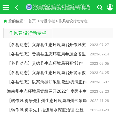
您的位置：
首页
>
专题专栏
>
作风建设行动专栏
作风建设行动专栏
【各县动态】兴海县生态环境局召开作风突
2023-07-27
出问题专项整治动员部署会
【各县动态】贵德县生态环境局参加全省生
2023-07-14
态环境系统作风突出问题专项整治动员部署工作视频会
【各县动态】贵德县生态环境局召开“转作
2023-05-05
议
风、强本领、重实干、勇担当”专项行动部署会
【各县动态】兴海县生态环境局召开警示教
2023-04-25
育大会暨“转作风、强本领、重实干、勇担当”专项行动部
【各县动态】以案为鉴知敬畏 激浊扬清正作
2023-03-07
署会议
风--贵德县生态环境局组织观看《问“剑”破局》警示教育
海南州生态环境局党组召开2022年度民主生
2023-02-23
片
活会
【转作风 勇争先】州生态环境局与州气象局
2022-11-28
签订共同推进海南气候变化工作战略合作协议
【转作风 勇争先】推进尾水深度治理 凸显
2022-11-23