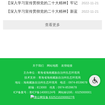
流域治理成效----州县生态环境局全力打造污水处理厂尾
【深入学习宣传贯彻党的二十大精神】牢记
2022-11-21
水湿地净化…
党员初心 守护生态福祉----海南州生态环境局党支部推动
【深入学习宣传贯彻党的二十大精神】新蓝
2022-11-21
党的二十…
图鼓舞人心 新征程催人奋进-----海南州生态环境局召开
查看更多
党的二十大…
关于我们
网站地图
友情链接
主办单位
：青海省海南藏族自治州生态环境局
技术支持：青海省海南藏族自治州生态环境局
地址：海南藏族自治州生态环境局 电话：0974-8539678
邮编：813000 传真：0974-8539678
ICP备案号：
青ICP备14000124号
网站标识码：6325000001
青公网安备 63252102000027号