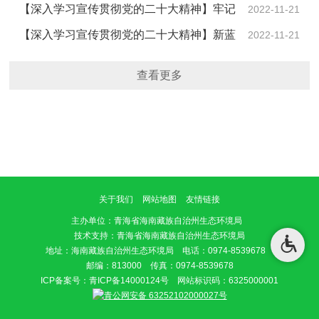
流域治理成效----州县生态环境局全力打造污水处理厂尾
【深入学习宣传贯彻党的二十大精神】牢记
2022-11-21
水湿地净化…
党员初心 守护生态福祉----海南州生态环境局党支部推动
【深入学习宣传贯彻党的二十大精神】新蓝
2022-11-21
党的二十…
图鼓舞人心 新征程催人奋进-----海南州生态环境局召开
查看更多
党的二十大…
关于我们
网站地图
友情链接
主办单位
：青海省海南藏族自治州生态环境局
技术支持：青海省海南藏族自治州生态环境局
地址：海南藏族自治州生态环境局 电话：0974-8539678
邮编：813000 传真：0974-8539678
ICP备案号：
青ICP备14000124号
网站标识码：6325000001
青公网安备 63252102000027号