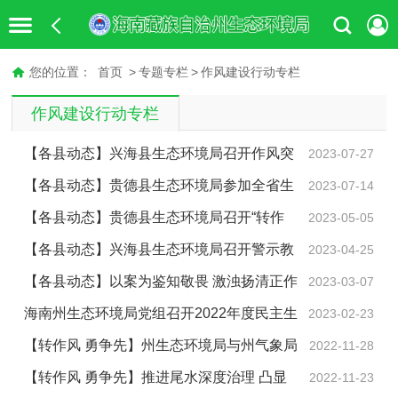
您的位置：
首页
>
专题专栏
>
作风建设行动专栏
作风建设行动专栏
【各县动态】兴海县生态环境局召开作风突
2023-07-27
出问题专项整治动员部署会
【各县动态】贵德县生态环境局参加全省生
2023-07-14
态环境系统作风突出问题专项整治动员部署工作视频会
【各县动态】贵德县生态环境局召开“转作
2023-05-05
议
风、强本领、重实干、勇担当”专项行动部署会
【各县动态】兴海县生态环境局召开警示教
2023-04-25
育大会暨“转作风、强本领、重实干、勇担当”专项行动部
【各县动态】以案为鉴知敬畏 激浊扬清正作
2023-03-07
署会议
风--贵德县生态环境局组织观看《问“剑”破局》警示教育
海南州生态环境局党组召开2022年度民主生
2023-02-23
片
活会
【转作风 勇争先】州生态环境局与州气象局
2022-11-28
签订共同推进海南气候变化工作战略合作协议
【转作风 勇争先】推进尾水深度治理 凸显
2022-11-23