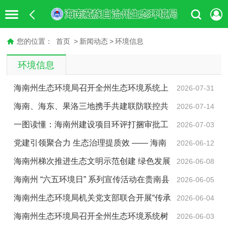
您的位置：
首页
>
新闻动态
>
环境信息
环境信息
海南州生态环境局召开全州生态环境系统上
2026-07-31
半年党风廉政建设工作暨政治生态分析研判会
海南、海东、果洛三地携手共建联防联控共
2026-07-14
同守护黄河安澜
一图读懂：海南州建设项目环评打捆审批工
2026-07-03
作方案
党建引领聚合力 生态治理提质效 —— 海南
2026-06-12
州以“十化”党建推动生态保护与人居环境整治走深走实
海南州梯次推进生态文明示范创建 绿色发展
2026-06-08
成效凸显
海南州 “六五环境日” 系列宣传活动在贵南县
2026-06-05
举办
海南州生态环境局机关党支部联合开展“传承
2026-06-04
治沙精神，守护绿水青山”主题党日活动
海南州生态环境局召开全州生态环境系统树
2026-06-03