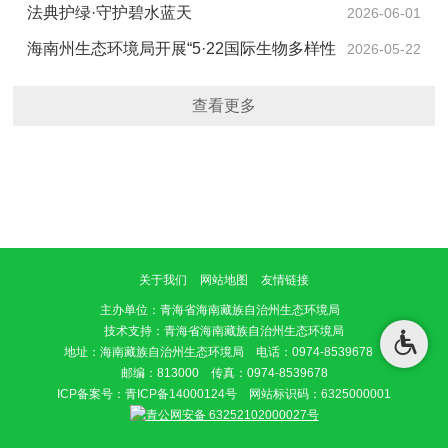
立和践行正确政绩观学习教育暨警示教育大会
法典护绿·守护碧水蓝天
2026-06-01
海南州生态环境局开展“5·22国际生物多样性
2026-05-22
日”宣传活动
查看更多
关于我们
网站地图
友情链接
主办单位
：青海省海南藏族自治州生态环境局
技术支持：青海省海南藏族自治州生态环境局
地址：海南藏族自治州生态环境局 电话：0974-8539678
邮编：813000 传真：0974-8539678
ICP备案号：
青ICP备14000124号
网站标识码：6325000001
青公网安备 63252102000027号