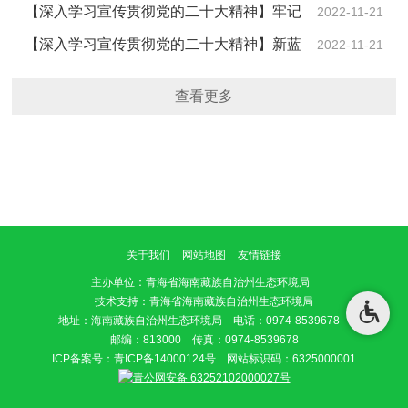
流域治理成效----州县生态环境局全力打造污水处理厂尾
【深入学习宣传贯彻党的二十大精神】牢记
2022-11-21
水湿地净化…
党员初心 守护生态福祉----海南州生态环境局党支部推动
【深入学习宣传贯彻党的二十大精神】新蓝
2022-11-21
党的二十…
图鼓舞人心 新征程催人奋进-----海南州生态环境局召开
查看更多
党的二十大…
关于我们
网站地图
友情链接
主办单位
：青海省海南藏族自治州生态环境局
技术支持：青海省海南藏族自治州生态环境局
地址：海南藏族自治州生态环境局 电话：0974-8539678
邮编：813000 传真：0974-8539678
ICP备案号：
青ICP备14000124号
网站标识码：6325000001
青公网安备 63252102000027号