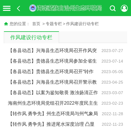
您的位置：
首页
>
专题专栏
>
作风建设行动专栏
作风建设行动专栏
【各县动态】兴海县生态环境局召开作风突
2023-07-27
出问题专项整治动员部署会
【各县动态】贵德县生态环境局参加全省生
2023-07-14
态环境系统作风突出问题专项整治动员部署工作视频会
【各县动态】贵德县生态环境局召开“转作
2023-05-05
议
风、强本领、重实干、勇担当”专项行动部署会
【各县动态】兴海县生态环境局召开警示教
2023-04-25
育大会暨“转作风、强本领、重实干、勇担当”专项行动部
【各县动态】以案为鉴知敬畏 激浊扬清正作
2023-03-07
署会议
风--贵德县生态环境局组织观看《问“剑”破局》警示教育
海南州生态环境局党组召开2022年度民主生
2023-02-23
片
活会
【转作风 勇争先】州生态环境局与州气象局
2022-11-28
签订共同推进海南气候变化工作战略合作协议
【转作风 勇争先】推进尾水深度治理 凸显
2022-11-23