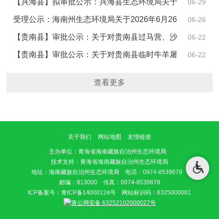
设项目环境影响评价文件审批决定的公示
【兴海县】拟审批公示：兴海县生态环境局关于
06-29
对2026年6月16日受理的建设项目环境影响评价报告表
受理公示：海南州生态环境局关于2026年6月26
06-26
拟进行审查的公示
日受理建设项目环境影响评价文件的公示
【贵南县】审批公示：关于对贵南县过马营、沙
06-22
沟两乡镇老旧管道改造项目、贵南县森多镇、塔秀乡人
【贵南县】审批公示：关于对贵南县临时牛羊屠
06-22
饮改造提升工程建设项目环境影响报告表审批决定的公
宰点建设项目等3个建设项目环境影响报告表审批决定的
查看更多
示
公示
关于我们
网站地图
友情链接
主办单位
：青海省海南藏族自治州生态环境局
技术支持：青海省海南藏族自治州生态环境局
地址：海南藏族自治州生态环境局 电话：0974-8539678
邮编：813000 传真：0974-8539678
ICP备案号：
青ICP备14000124号
网站标识码：6325000001
青公网安备 63252102000027号