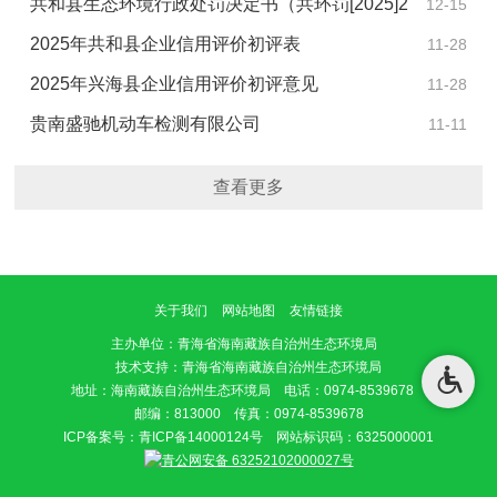
【2026】1号）
共和县生态环境行政处罚决定书（共环罚[2025]2
12-15
号）
2025年共和县企业信用评价初评表
11-28
2025年兴海县企业信用评价初评意见
11-28
贵南盛驰机动车检测有限公司
11-11
查看更多
关于我们
网站地图
友情链接
主办单位
：青海省海南藏族自治州生态环境局
技术支持：青海省海南藏族自治州生态环境局
地址：海南藏族自治州生态环境局 电话：0974-8539678
邮编：813000 传真：0974-8539678
ICP备案号：
青ICP备14000124号
网站标识码：6325000001
青公网安备 63252102000027号