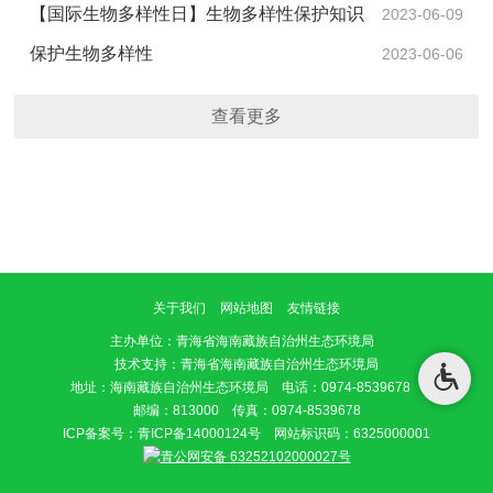
——国家公园空间布局里的生物多样性保护
【国际生物多样性日】生物多样性保护知识
2023-06-09
知多少
保护生物多样性
2023-06-06
查看更多
关于我们
网站地图
友情链接
主办单位
：青海省海南藏族自治州生态环境局
技术支持：青海省海南藏族自治州生态环境局
地址：海南藏族自治州生态环境局 电话：0974-8539678
邮编：813000 传真：0974-8539678
ICP备案号：
青ICP备14000124号
网站标识码：6325000001
青公网安备 63252102000027号