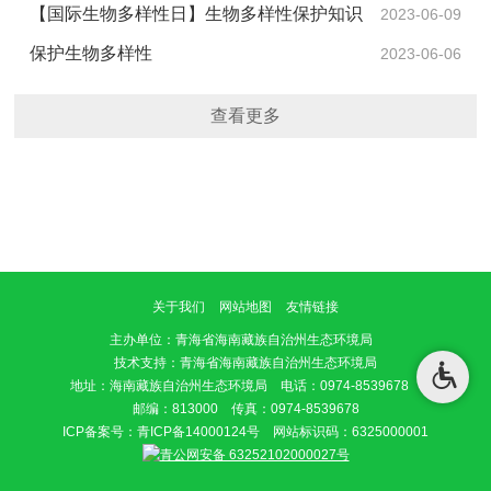
——国家公园空间布局里的生物多样性保护
【国际生物多样性日】生物多样性保护知识
2023-06-09
知多少
保护生物多样性
2023-06-06
查看更多
关于我们
网站地图
友情链接
主办单位
：青海省海南藏族自治州生态环境局
技术支持：青海省海南藏族自治州生态环境局
地址：海南藏族自治州生态环境局 电话：0974-8539678
邮编：813000 传真：0974-8539678
ICP备案号：
青ICP备14000124号
网站标识码：6325000001
青公网安备 63252102000027号