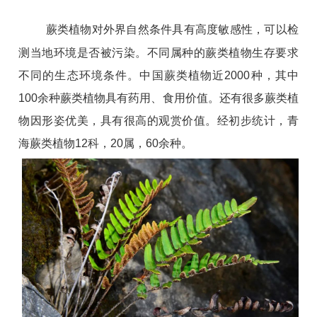
蕨类植物对外界自然条件具有高度敏感性，可以检
测当地环境是否被污染。
不同属种的蕨类植物生存要求
不同的生态环境条件。
中国蕨类植物近
2000
种，其中
100
余种蕨类植物具有药用、食用价值。
还有很多蕨类植
物因形姿优美，具有很高的观赏价值。
经初步统计，青
海蕨类植物
12
科，
20
属，
60
余种。