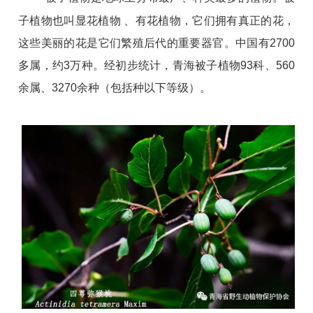
子植物也叫显花植物
、有
花植物，它们拥有真正的花，
这些美丽的花是它们繁殖后代的重要器官。
中国有
2700
多属，约
3
万种。
经初步统计，青海被子植物
93
科、
560
余属、
3270
余种（包括种以下等级）。