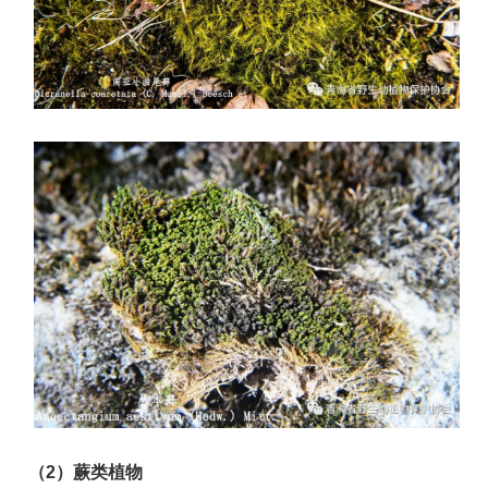
（
2）
蕨类植物