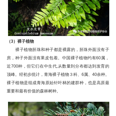
（
3
）
裸子植物
裸子植物胚珠和种子都是裸露的，胚珠外面没有子
房，种子外面没有果皮包着。
中国裸子植物约有
60
属，
近
700
种，但它们在中生代
,
从数量到分布都达到发育的
顶峰。
经初步统计，青海裸子植物３科、
6
属、
40
余种。
裸子植物是组成青海原始针叶林的建群种，也是高原最
重要和最有价值的森林树种。