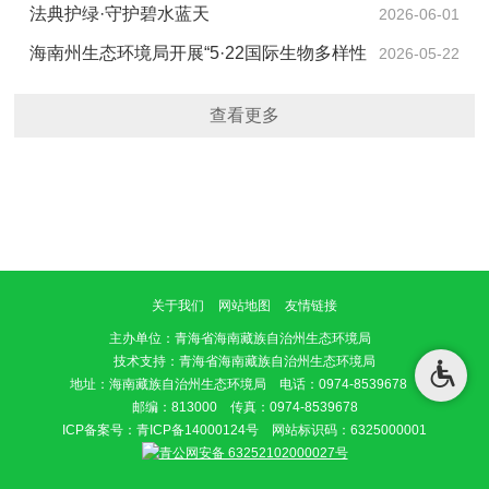
立和践行正确政绩观学习教育暨警示教育大会
法典护绿·守护碧水蓝天
2026-06-01
海南州生态环境局开展“5·22国际生物多样性
2026-05-22
日”宣传活动
查看更多
关于我们
网站地图
友情链接
主办单位
：青海省海南藏族自治州生态环境局
技术支持：青海省海南藏族自治州生态环境局
地址：海南藏族自治州生态环境局 电话：0974-8539678
邮编：813000 传真：0974-8539678
ICP备案号：
青ICP备14000124号
网站标识码：6325000001
青公网安备 63252102000027号