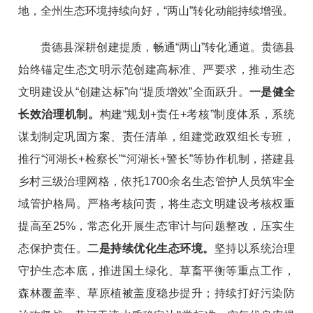
地，全州生态环境持续向好，“两山”转化动能持续增强。
贵德县深耕创建提质，畅通
“
两山
”
转化通道
。
贵德县
始终锚定生态文明示范创建高标准、严要求，推动生态
文明建设从
“创建达标”向“提质增效”全面跃升。
一是健全
长效治理机制。
构建
“规划
+
责任
+
考核”
制度体系
，
系统
谋划制定巩固方案、责任清单，组建
党政双组长专
班，
推行
“河湖长
+
检察长”“河湖长
+
警长”等协作机制，
搭建县
乡村三级治理网格，依托
1700
余名生态管护人员筑牢全
域管护格局。严格考核问责，将生态文明建设考核权重
提高至
25%
，
常态化开展生态审计与问题整改，压实生
态保护责任。
二是持续优化生态环境。
坚持以系统治理
守护生态本底，推进国土绿化、草畜平衡等重点工作，
森林覆盖率、草原植被盖度稳步提升；持续打好污染防