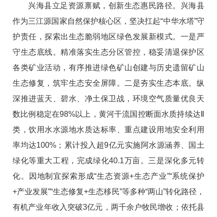
兴海县立足资源禀赋，创新生态惠民路径。兴海县
作为三江源国家自然保护核心区，坚决扛起“中华水塔”守
护责任，探索出生态脆弱地区绿色发展新模式。一是严
守生态底线。精准落实生态分区管控，稳妥清退保护区
各类矿业活动，有序推进绿色矿山创建与历史遗留矿山
生态修复，筑牢生态安全屏障。二是夯实生态本底。纵
深推进蓝天、碧水、净土保卫战，环境空气质量优良天
数比例稳定在98%以上，黄河干流国控断面水质持续达Ⅱ
类，饮用水水源地水质达标率、重点建设用地安全利用
率均达100%；累计投入超9亿元实施阿水源涵养、国土
绿化等重大工程，完成绿化40.1万亩。三是深化多元转
化。因地制宜探索形成“生态资源+生态产业”“系统保护
+产业发展”“生态修复+生态移民”等多种“两山”转化路径，
有机产业年收入突破3亿元，两千余户牧民增收；依托县