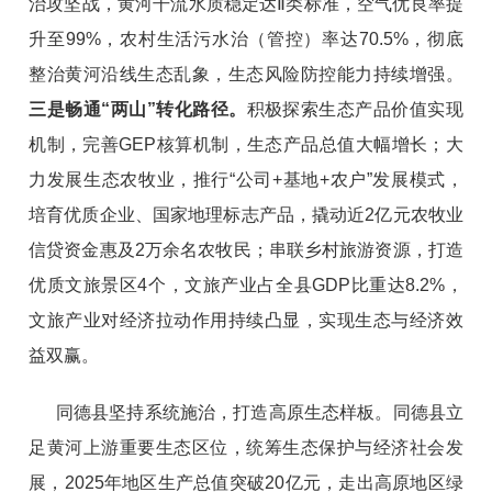
治攻坚战，黄河干流水质稳定达
Ⅱ类标准，空气优良率提
升至
99%
，农村生活污水治（管控）率达
70.5%
，彻底
整治黄河沿线生态乱象
，生态风险防控能力持续增强。
三是畅通
“两山”转化路径。
积极探索生态产品价值实现
机制，完善
GEP
核算机制，生态产品总值大幅增长；
大
力发展生态农牧业，
推行
“公司
+
基地
+
农户”发展模式，
培育优质企业、国家地理标志产品，
撬动近
2亿元农牧业
信贷资金惠及2万余名农牧民；
串联乡村旅游资源，打造
优质文旅景区
4
个，文旅产业占全县
GDP
比重达
8.2%
，
文旅产业对经济拉动作用持续凸显，实现生态与经济效
益双赢。
同德县坚持系统施治，打造高原生态样板。同德县立
足黄河上游重要生态区位，统筹生态保护与经济社会发
展，2025年地区生产总值突破20亿元，走出高原地区绿