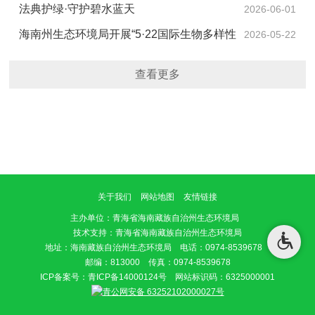
立和践行正确政绩观学习教育暨警示教育大会
法典护绿·守护碧水蓝天
2026-06-01
海南州生态环境局开展“5·22国际生物多样性
2026-05-22
日”宣传活动
查看更多
关于我们
网站地图
友情链接
主办单位
：青海省海南藏族自治州生态环境局
技术支持：青海省海南藏族自治州生态环境局
地址：海南藏族自治州生态环境局 电话：0974-8539678
邮编：813000 传真：0974-8539678
ICP备案号：
青ICP备14000124号
网站标识码：6325000001
青公网安备 63252102000027号