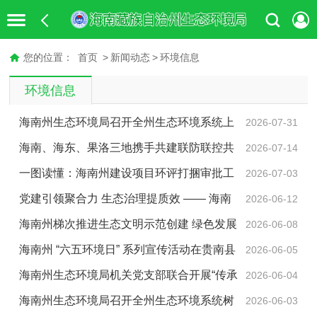
您的位置：
首页
>
新闻动态
>
环境信息
环境信息
海南州生态环境局召开全州生态环境系统上
2026-07-31
半年党风廉政建设工作暨政治生态分析研判会
海南、海东、果洛三地携手共建联防联控共
2026-07-14
同守护黄河安澜
一图读懂：海南州建设项目环评打捆审批工
2026-07-03
作方案
党建引领聚合力 生态治理提质效 —— 海南
2026-06-12
州以“十化”党建推动生态保护与人居环境整治走深走实
海南州梯次推进生态文明示范创建 绿色发展
2026-06-08
成效凸显
海南州 “六五环境日” 系列宣传活动在贵南县
2026-06-05
举办
海南州生态环境局机关党支部联合开展“传承
2026-06-04
治沙精神，守护绿水青山”主题党日活动
海南州生态环境局召开全州生态环境系统树
2026-06-03