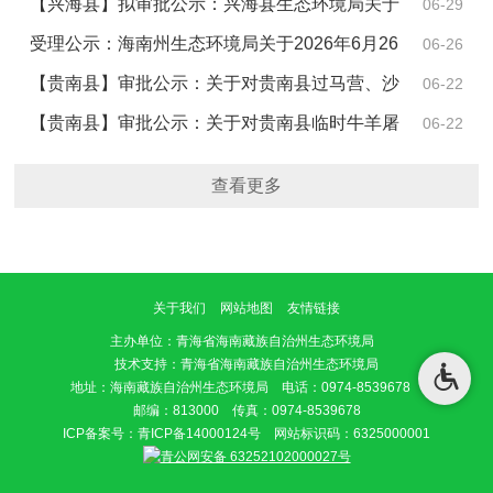
设项目环境影响评价文件审批决定的公示
【兴海县】拟审批公示：兴海县生态环境局关于
06-29
对2026年6月16日受理的建设项目环境影响评价报告表
受理公示：海南州生态环境局关于2026年6月26
06-26
拟进行审查的公示
日受理建设项目环境影响评价文件的公示
【贵南县】审批公示：关于对贵南县过马营、沙
06-22
沟两乡镇老旧管道改造项目、贵南县森多镇、塔秀乡人
【贵南县】审批公示：关于对贵南县临时牛羊屠
06-22
饮改造提升工程建设项目环境影响报告表审批决定的公
宰点建设项目等3个建设项目环境影响报告表审批决定的
查看更多
示
公示
关于我们
网站地图
友情链接
主办单位
：青海省海南藏族自治州生态环境局
技术支持：青海省海南藏族自治州生态环境局
地址：海南藏族自治州生态环境局 电话：0974-8539678
邮编：813000 传真：0974-8539678
ICP备案号：
青ICP备14000124号
网站标识码：6325000001
青公网安备 63252102000027号