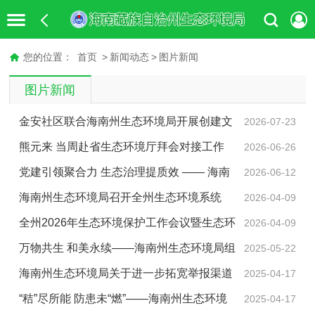
您的位置：
首页
>
新闻动态
>
图片新闻
图片新闻
金安社区联合海南州生态环境局开展创建文
2026-07-23
明城市专项整治行动
熊元来 当周赴省生态环境厅拜会对接工作
2026-06-26
党建引领聚合力 生态治理提质效 —— 海南
2026-06-12
州以“十化”党建推动生态保护与人居环境整治走深走实
海南州生态环境局召开全州生态环境系统
2026-04-09
2026年度党风廉政建设工作会议
全州2026年生态环境保护工作会议暨生态环
2026-04-09
境保护督察反馈问题整改推进会召开
万物共生 和美永续——海南州生态环境局组
2025-05-22
织开展国际生物多样性日宣传活动
海南州生态环境局关于进一步拓宽举报渠道
2025-04-17
纵深推进群众身边不正之风和腐败问题集中整治的公告
“秸”尽所能 防患未“燃”——海南州生态环境
2025-04-17