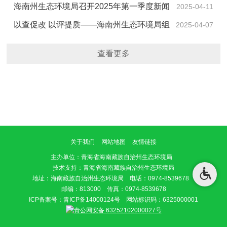
局积极开展秸秆焚烧管控宣传活动
海南州生态环境局召开2025年第一季度新闻
2025-04-11
发布会
以查促改 以评提质——海南州生态环境局组
2025-04-07
织开展一季度执法案卷评查工作
查看更多
关于我们
网站地图
友情链接
主办单位
：青海省海南藏族自治州生态环境局
技术支持：青海省海南藏族自治州生态环境局
地址：海南藏族自治州生态环境局 电话：0974-8539678
邮编：813000 传真：0974-8539678
ICP备案号：
青ICP备14000124号
网站标识码：6325000001
青公网安备 63252102000027号