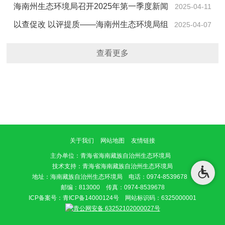
局积极开展秸秆焚烧管控宣传活动
海南州生态环境局召开2025年第一季度新闻
2025-04-11
发布会
以查促改 以评提质——海南州生态环境局组
2025-04-07
织开展一季度执法案卷评查工作
查看更多
关于我们
网站地图
友情链接
主办单位
：青海省海南藏族自治州生态环境局
技术支持：青海省海南藏族自治州生态环境局
地址：海南藏族自治州生态环境局 电话：0974-8539678
邮编：813000 传真：0974-8539678
ICP备案号：
青ICP备14000124号
网站标识码：6325000001
青公网安备 63252102000027号