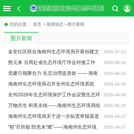
您的位置：
首页
>
新闻动态
>
图片新闻
图片新闻
金安社区联合海南州生态环境局开展创建文
2026-07-23
明城市专项整治行动
熊元来 当周赴省生态环境厅拜会对接工作
2026-06-26
党建引领聚合力 生态治理提质效 —— 海南
2026-06-12
州以“十化”党建推动生态保护与人居环境整治走深走实
海南州生态环境局召开全州生态环境系统
2026-04-09
2026年度党风廉政建设工作会议
全州2026年生态环境保护工作会议暨生态环
2026-04-09
境保护督察反馈问题整改推进会召开
万物共生 和美永续——海南州生态环境局组
2025-05-22
织开展国际生物多样性日宣传活动
海南州生态环境局关于进一步拓宽举报渠道
2025-04-17
纵深推进群众身边不正之风和腐败问题集中整治的公告
“秸”尽所能 防患未“燃”——海南州生态环境
2025-04-17