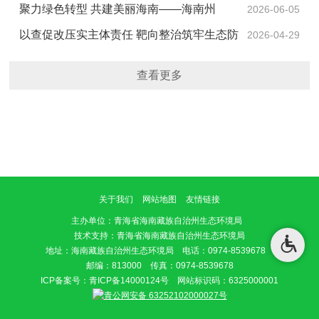
题宣传活动
聚力绿色转型 共建美丽海南——海南州
2026-06-05
2026年六五环境日系列宣传活动在贵南圆满举办
以查促改压实主体责任 靶向整治筑牢生态防
2026-04-29
线——贵南县生态环境局召开固（危）废规范化管理专
查看更多
项约谈会
关于我们
网站地图
友情链接
主办单位
：青海省海南藏族自治州生态环境局
技术支持：青海省海南藏族自治州生态环境局
地址：海南藏族自治州生态环境局 电话：0974-8539678
邮编：813000 传真：0974-8539678
ICP备案号：
青ICP备14000124号
网站标识码：6325000001
青公网安备 63252102000027号