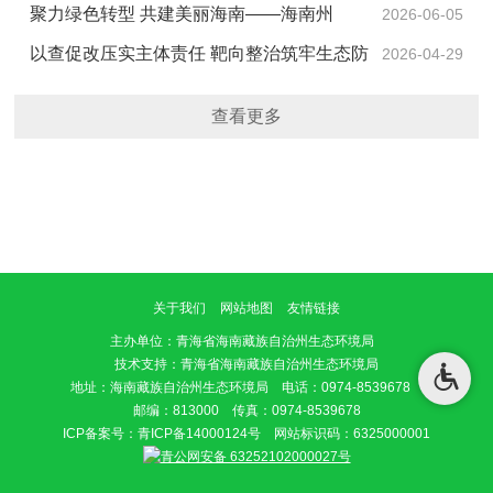
题宣传活动
聚力绿色转型 共建美丽海南——海南州
2026-06-05
2026年六五环境日系列宣传活动在贵南圆满举办
以查促改压实主体责任 靶向整治筑牢生态防
2026-04-29
线——贵南县生态环境局召开固（危）废规范化管理专
查看更多
项约谈会
关于我们
网站地图
友情链接
主办单位
：青海省海南藏族自治州生态环境局
技术支持：青海省海南藏族自治州生态环境局
地址：海南藏族自治州生态环境局 电话：0974-8539678
邮编：813000 传真：0974-8539678
ICP备案号：
青ICP备14000124号
网站标识码：6325000001
青公网安备 63252102000027号