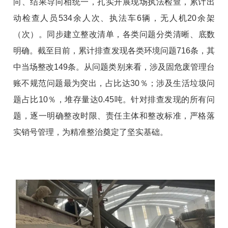
向、结果导向
相统一，扎实开展现场执法检查，累计出
动检查人员
534
余人次、执法车
6
辆，无人机
20
余架
（次）。
同步
建立
整改
清单
，
各类问题分类清晰、底数
明确
。截至目前，累计排查发现各类环境问题
716
条，其
中当场整改
149
条
。从问题类别来看，涉及固危废管理台
账不规范问题最为突出，占比达
30
％；涉及生活垃圾问
题占比
10
％，堆存量达
0.45
吨。针对排查发现的所有
问
题
，
逐一明确整改时限、责任主体和整改标准，严格落
实销号管理，
为精准整治奠定了坚实基础
。