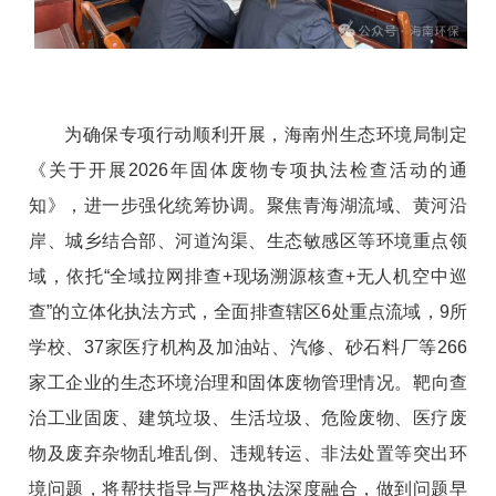
为确保专项行动顺利开展，海南州生态环境局制定
《关于开展
2026
年固体废物专项执法检查活动的通
知》，进一步强化统筹协调。聚焦
青海湖流域、黄河沿
岸、城乡结合部、河道沟渠、生态敏感区等环境重点领
域
，依托
“
全域拉网排查
+
现场溯源核查
+
无人机空中巡
查
”
的立
体
化执法方式，全面排查
辖区
6
处重点流域，
9
所
学校、
37
家医疗机构
及加油站、汽修、砂石料厂等
266
家
工
企业的
生态环境治理和
固体废物管理情况
。
靶向
查
治
工业固废、建筑垃圾、生活垃圾、危险废物、医疗废
物及废弃杂物乱堆乱倒、违规转运、非法处置等突出环
境问题，将帮扶指导与严格执法深度融合，做到
问题早