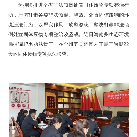
为
持续推进
全省非法倾倒处置固体废物专项整治行
动
，
严厉打击各类非法倾倒、堆放、处置固体废物的环
境违法行为
，以严实作风、攻坚姿态，坚决打赢非法倾
倒处置固体废物专项整治攻坚战
。
近日
海南州生态环境
局抽调
17
名执法骨
干
，
在全州
五县
范围内开展了
为期
22
天的
固体废物专项执法检查。