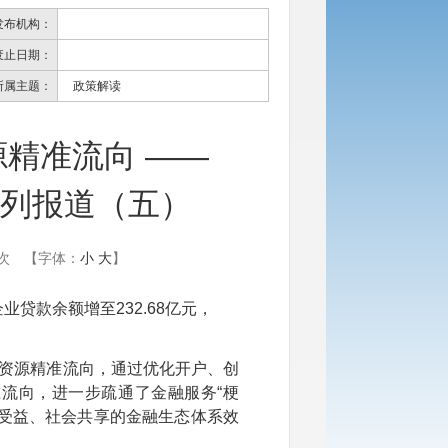
发布机构：
废止日期：
所属主题：
政策解读
源精准流向 ——
革系列报道（五）
次
【字体：
小
大
】
贷款余额增至232.68亿元，
资源精准流向，通过优化开户、创
流向，进一步疏通了金融服务“梗
业受益、社会共享的金融生态体系效