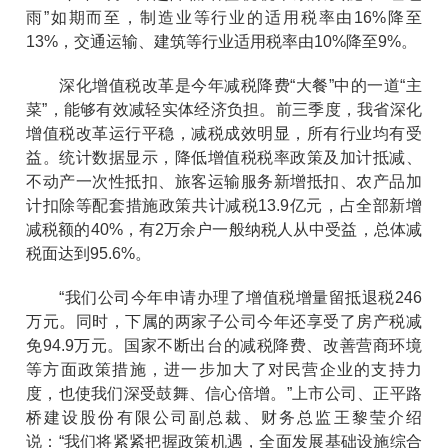
雨”如期而至，制造业等行业的适用税率由16%降至
13%，交通运输、建筑等行业适用税率由10%降至9%。
深化增值税改革是今年减税降费“大餐”中的一道“主
菜”，能够有效减轻实体经济负担。前三季度，我省深化
增值税改革运行平稳，减税成效明显，所有行业均有受
益。统计数据显示，降低增值税税率政策及加计抵减、
不动产一次性抵扣、旅客运输服务新增抵扣、农产品加
计扣除等配套措施政策共计减税13.9亿元，占全部新增
减税额的40%，有2万余户一般纳税人从中受益，总体减
税面达到95.6%。
“我们公司今年申请办理了增值税增量留抵退税246
万元。同时，下属的两家子公司今年还享受了房产税减
免94.9万元。国家不断出台的减税降费、改善营商环境
等方面政策措施，进一步加大了对民营企业的支持力
度，也使我们深受鼓舞、信心倍增。”上市公司、正平路
桥建设股份有限公司副总裁、财务总监王黎莹介绍
说：“我们将紧紧把握政策机遇，全面发展基础设施综合