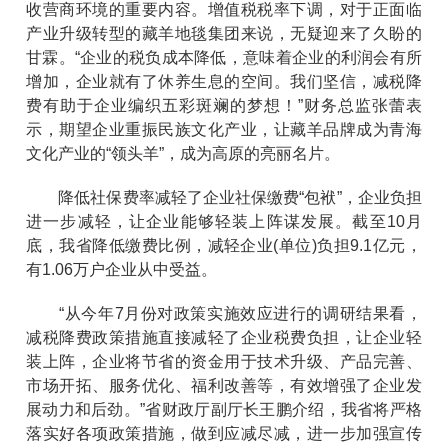
收营商环境的重要内容。增值税税率下调，对于正面临
产业升级转型的藏羊地毯集团来说，无疑迎来了久盼的
甘霖。“企业的税负成本降低，意味着企业的利润会有所
增加，企业就有了休养生息的空间。我们坚信，减税降
费有助于企业编织五彩斑斓的梦想！”财务总监张蕾表
示，期望企业重振民族文化产业，让藏羊品牌成为青海
文化产业的“领头羊”，成为高原的亮丽名片。
降低社保费率减轻了企业社保缴费“包袱”，企业负担
进一步减轻，让企业能够轻装上阵谋发展。截至10月
底，我省降低缴费比例，减轻企业(单位)负担9.1亿元，
有1.06万户企业从中受益。
“从今年7月份对政策实施效应进行的调研结果看，
减税降费政策措施直接减轻了企业税费负担，让企业轻
装上阵，企业将节省的资金用于技术升级、产品完善、
市场开拓、服务优化、福利改善等，有效增强了企业发
展动力和后劲。”省财政厅副厅长王鹏介绍，我省将严格
落实好各项政策措施，做到应减尽减，进一步加强宣传