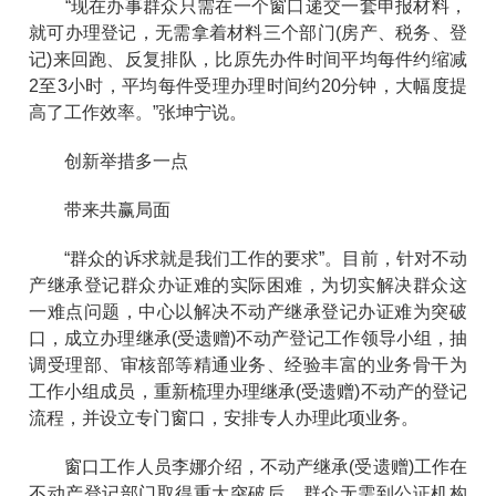
“现在办事群众只需在一个窗口递交一套申报材料，
就可办理登记，无需拿着材料三个部门(房产、税务、登
记)来回跑、反复排队，比原先办件时间平均每件约缩减
2至3小时，平均每件受理办理时间约20分钟，大幅度提
高了工作效率。”张坤宁说。
创新举措多一点
带来共赢局面
“群众的诉求就是我们工作的要求”。目前，针对不动
产继承登记群众办证难的实际困难，为切实解决群众这
一难点问题，中心以解决不动产继承登记办证难为突破
口，成立办理继承(受遗赠)不动产登记工作领导小组，抽
调受理部、审核部等精通业务、经验丰富的业务骨干为
工作小组成员，重新梳理办理继承(受遗赠)不动产的登记
流程，并设立专门窗口，安排专人办理此项业务。
窗口工作人员李娜介绍，不动产继承(受遗赠)工作在
不动产登记部门取得重大突破后，群众无需到公证机构