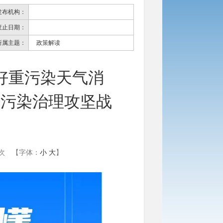
发布机构：
废止日期：
所属主题：
政策解读
好重污染天气消
车污染治理攻坚战
案
次
【字体：
小
大
】