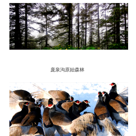
庞
泉沟原始森林