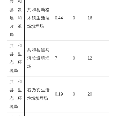
共和
县发
共和县塘格
展和
木镇生活垃
0.44
0
16
改革
圾填埋场
局
共和
共和县黑马
县生
河垃圾填埋
7
0
12
态环
场
境局
共和
县生
石乃亥生活
0.19
0
20
态环
垃圾填埋场
境局