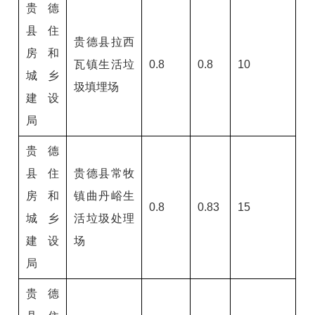
贵德
县住
贵德县拉西
房和
瓦镇生活垃
0.8
0.8
10
城乡
圾填埋场
建设
局
贵德
县住
贵德县常牧
房和
镇曲丹峪生
0.8
0.83
15
城乡
活垃圾处理
建设
场
局
贵德