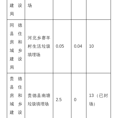
建设
场
局
同德
县住
河北乡赛羊
房和
村生活垃圾
0.05
0.04
10
城乡
填埋场
建设
局
贵德
县住
房和
贵德县南塘
13（已封
2.5
0
城乡
垃圾填埋场
场）
建设