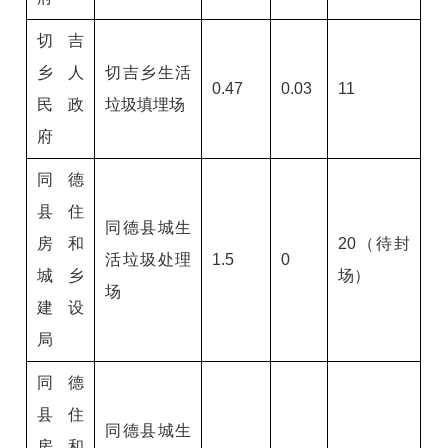
切吉
乡人
切吉乡生活
0.47
0.03
11
民政
垃圾填埋场
府
同德
县住
同德县城生
房和
20（待封
活垃圾处理
1.5
0
城乡
场）
场
建设
局
同德
县住
同德县城生
房和