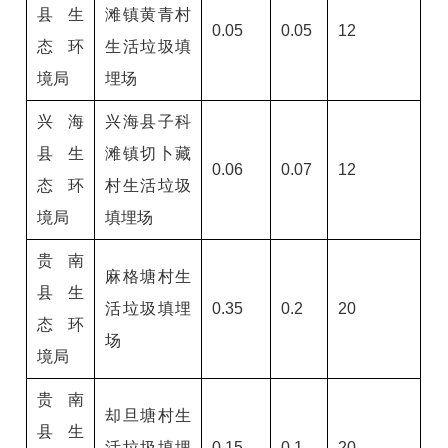
县生
滩镇黄青村
0.05
0.05
12
态环
生活垃圾填
境局
埋场
兴海
兴海县子科
县生
滩镇切卜藏
0.06
0.07
12
态环
村生活垃圾
境局
填埋场
贵南
麻格塘村生
县生
活垃圾填埋
0.35
0.2
20
态环
场
境局
贵南
却旦塘村生
县生
活垃圾填埋
0.15
0.1
20