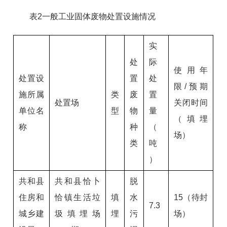
表2一般工业固体废物处置设施情况
实
处
际
使用年
处置设
置
处
限/预期
施所属
类
废
置
处置场
关闭时间
单位名
型
物
量
（填埋
称
种
（
场）
类
吨
）
共和县
共和县恰卜
脱
住房和
恰镇生活垃
填
水
15（待封
7.3
城乡建
圾填埋场
埋
污
场）