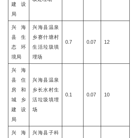
建设
局
兴海
兴海县温泉
县生
乡赛什塘村
0.7
0.07
12
态环
生活垃圾填
境局
埋场
兴海
县住
兴海县温泉
房和
乡长水村生
0.1
0.07
10
城乡
活垃圾填埋
建设
场
局
兴海
兴海县子科