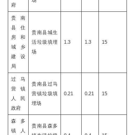
场
府
贵南
县住
贵南县城生
房和
活垃圾填埋
1.3
1.3
15
城乡
场
建设
局
过马
贵南县过马
营镇
营镇垃圾填
0.21
0.21
15
人民
埋场
政府
森多
贵南县森多
镇人