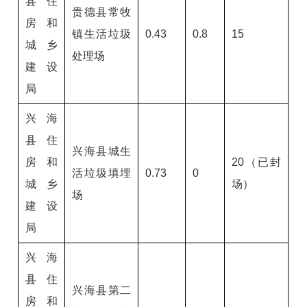
县住
贵德县常牧
房和
镇生活垃圾
0.43
0.8
15
城乡
处理场
建设
局
兴海
县住
兴海县城生
房和
20（已封
活垃圾填埋
0.73
0
城乡
场）
场
建设
局
兴海
县住
兴海县第二
房和