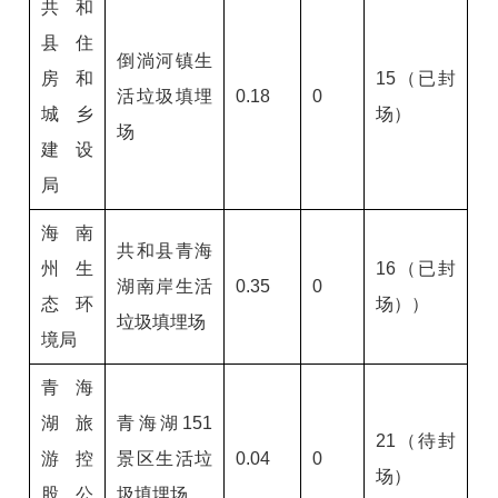
共和
县住
倒淌河镇生
房和
15（已封
活垃圾填埋
0.18
0
城乡
场）
场
建设
局
海南
共和县青海
州生
16（已封
湖南岸生活
0.35
0
态环
场））
垃圾填埋场
境局
青海
湖旅
青海湖151
21（待封
游控
景区生活垃
0.04
0
场）
股公
圾填埋场