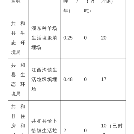
名称
吨/
（万
埋场）
年）
吨）
共和
湖东种羊场
县生
生活垃圾填
0.25
0
20
态环
埋场
境局
共和
江西沟镇生
县生
活垃圾填埋
0.48
0
17
态环
场
境局
共和
县住
共和县恰卜
房和
10（已封
恰镇生活垃
2
0