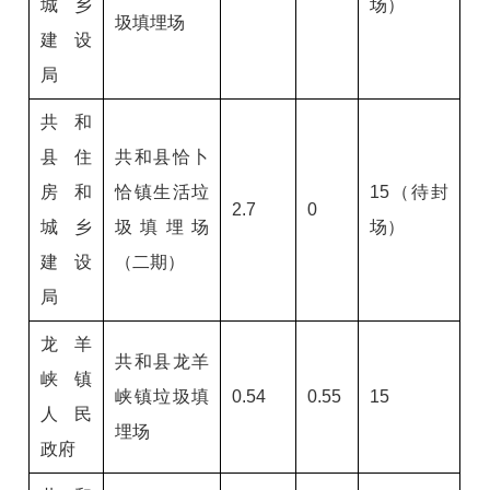
城乡
场）
圾填埋场
建设
局
共和
县住
共和县恰卜
房和
恰镇生活垃
15（待封
2.7
0
城乡
圾填埋场
场）
建设
（二期）
局
龙羊
共和县龙羊
峡镇
峡镇垃圾填
0.54
0.55
15
人民
埋场
政府