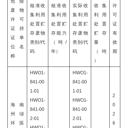
危险
核准收
核准收
实际收
收集
许
废物
集利用
集利用
集利用
利用
可
许可
处置贮
处置贮
处置贮
处置
证
证持
存废物
存能力
存废物
贮存
有
证单
类别/代
（吨/
类别/代
量
效
位名
码
年）
码
（吨
期
称
）
HWO1-
HWO1-
841-00
841-00
1-01
1-01
2
HWO1-
HWO1-
海南
0
841-00
841-00
州绿
2
2-01
2-01
环医
6
HWO1-
HWO1-