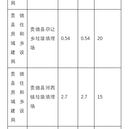
局
贵德
县住
贵德县尕让
房和
乡垃圾填埋
0.54
0.54
20
城乡
场
建设
局
贵德
县住
贵德县河西
房和
镇垃圾填埋
2.7
2.7
15
城乡
场
建设
局