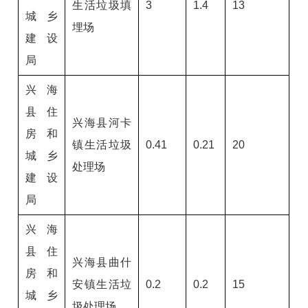
生活垃圾填
3
1.4
13
城乡
埋场
建设
局
兴海
县住
兴海县河卡
房和
镇生活垃圾
0.41
0.21
20
城乡
处理场
建设
局
兴海
县住
兴海县曲什
房和
安镇生活垃
0.2
0.2
15
城乡
圾处理场