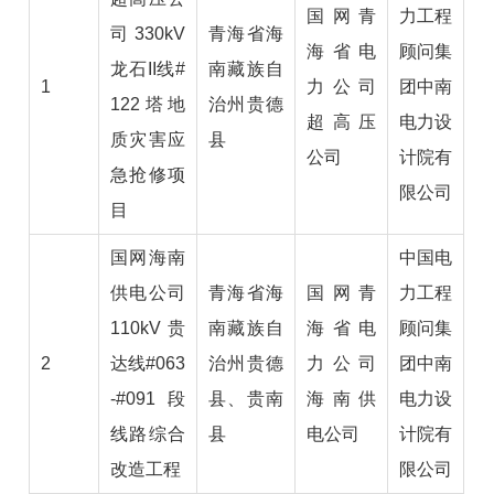
国网青
力工程
司330kV
青海省海
海省电
顾问集
龙石II线#
南藏族自
1
力公司
团中南
122塔地
治州贵德
超高压
电力设
质灾害应
县
公司
计院有
急抢修项
限公司
目
国网海南
中国电
供电公司
青海省海
国网青
力工程
110kV贵
南藏族自
海省电
顾问集
2
达线#063
治州贵德
力公司
团中南
-#091段
县、贵南
海南供
电力设
线路综合
县
电公司
计院有
改造工程
限公司