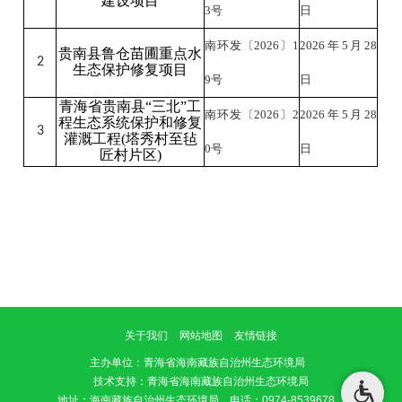
建设项目
3
号
日
南环发〔
2026
〕
1
2026
年
5
月
28
贵南县鲁仓苗圃重点水
2
生态保护修复项目
9
号
日
青海省贵南县
“三北”工
南环发〔
2026
〕
2
2026
年
5
月
28
程生态系统保护和修复
3
灌溉工程(塔秀村至毡
0
号
日
匠村片区)
关于我们
网站地图
友情链接
主办单位
：青海省海南藏族自治州生态环境局
技术支持：青海省海南藏族自治州生态环境局
地址：海南藏族自治州生态环境局 电话：0974-8539678