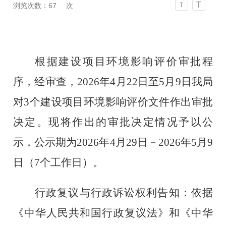
T
浏览次数：
67
次
T
根据建设项目环境影响评价审批程
序，经审查，
2026
年
4
月
22
日
至
5
月
9
日
我局
对
3
个建设项目环境影响评价文件作出审批
决定。现将作出的审批决定情况予以公
示，公示期为
2026
年
4
月
29
日－
2026
年
5
月
9
日（
7
个工作日
）。
行政复议与行政诉讼权利告知：依据
《中华人民共和国行政复议法》和《中华