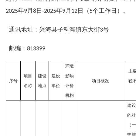
年
月
日
年
月
日（
个工作日）。
2025
9
8
-2025
9
12
5
通讯地址：兴海县子科滩镇东大街
号
3
邮编：
813399
环境
主
项目
建设
建设
影响
序号
项目概况
轻
名称
地点
单位
评价
机构
建
的对
（
护