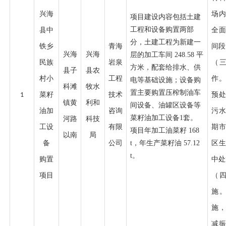
兴海
场
项目建设内容包括土建
工程和设备购置两部
县中
全
分，土建工程为新建一
铁乡
青海
间段
兴海
兴海
层的加工车间
248.58
平
民族
岩泉
（
方米，配套给排水、供
县子
县农
村小
工程
作
电等基础设施；设备购
科滩
牧水
置主要购置压榨制油车
菜籽
技术
预
1
镇黄
利和
间设备、油罐区设备等
油加
咨询
污
菜籽油加工设备
1
套。
河路
科技
工设
有限
期
项目年加工油菜籽
168
以南
局
备
公司
t
，年生产菜籽油
57.12
区
t
。
购置
中处
项目
（
施
施
减