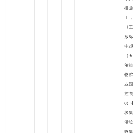
排
工
《
放
中
2
（
治
物
业
控
）
0
圾
活
收