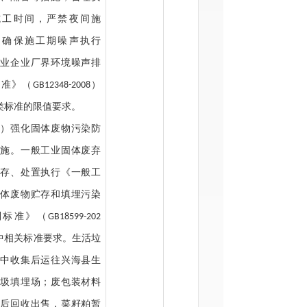
施工时间，严禁夜间施
，确保施工期噪声执行
工业企业厂界环境噪声排
标准》（
）
GB12348-2008
类标准的限值要求。
五）强化固体废物污染防
措施。一般工业固体废弃
贮存、处置执行《一般工
固体废物贮存和填埋污染
制标准》（
GB18599-202
中相关标准要求。生活垃
集中收集后运往兴海县生
垃圾填埋场；废包装材料
集后回收出售，菜籽粕暂