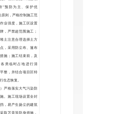
持
“预防为主、保护优
的原则，严格控制施工范
和作业强度，施工区设置
示牌，严禁超范围施工；
时堆土注意合理选择土方
置点，采用防尘布、篷布
蔽措施；施工结束前，及
对各类临时占地进行清
、平整，并结合项目区特
行生态恢复。
二）严格落实大气污染防
措施。施工现场设置全封
围挡，易产生扬尘的建筑
料采取苫盖等防身措施，