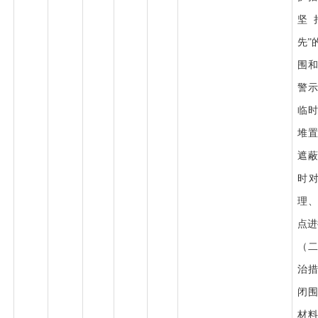
坚
先”
围
警
临
堆
遮
时
理
点进
（
治
闭
材