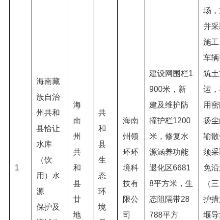
场，
并采
施工
车辆
建设网围栏1
筑土
海南藏
900米，新
运，
族自治
海
建及维护防
用密
州共和
共
南
海南
撞护栏1200
扬尘
县恰让
和
州
州领
米，修复水
输散
水库
县
共
环环
源涵养功能
须采
（饮
生
1
和
境科
退化区6681
免沿
用）水
态
县
技有
8平方米，生
（三
源
环
廿
限公
态阻隔带28
护措
保护及
境
地
司
788平方
堰导