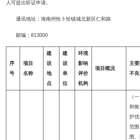
人可提出听证申请。
通讯地址：海南州恰卜恰镇城北新区仁和路
邮编：813000
建
建
环境
序
项目
设
设
影响
主要
项目概况
号
名称
地
单
评价
不良
点
位
机构
（一
和恢
护优
范围
围、