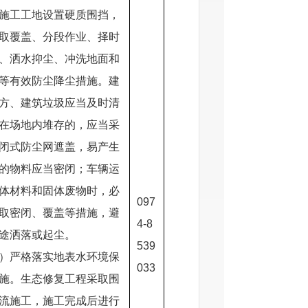
施工工地设置硬质围挡，
取覆盖、分段作业、择时
、洒水抑尘、冲洗地面和
等有效防尘降尘措施。建
方、建筑垃圾应当及时清
在场地内堆存的，应当采
闭式防尘网遮盖，易产生
的物料应当密闭；车辆运
体材料和固体废物时，必
097
取密闭、覆盖等措施，避
4-8
途洒落或起尘。
539
）严格落实地表水环境保
033
施。生态修复工程采取围
流施工，施工完成后进行