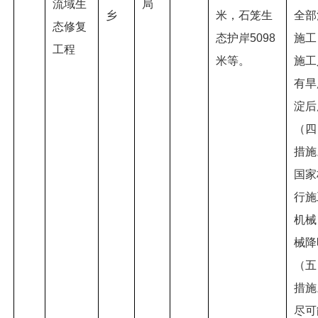
流域生
局
乡
米，石笼生
全部
态修复
态护岸5098
施工
工程
米等。
施工
有旱
淀后
（四
措施
国家
行施
机械
械降
（五
措施
尽可