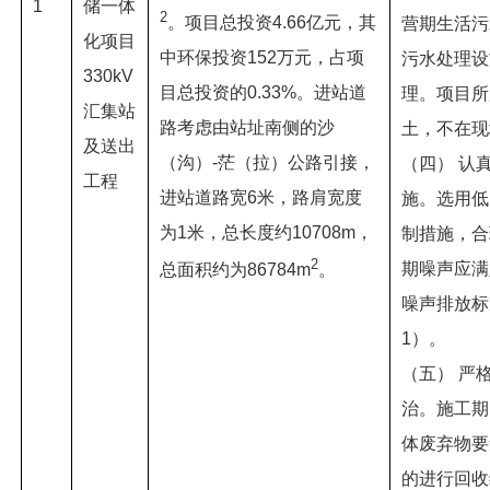
1
储一体
2
。项目总投资4.66亿元，其
营期生活污
化项目
中环保投资152万元，占项
污水处理设
330kV
目总投资的0.33%。进站道
理。项目所
汇集站
路考虑由站址南侧的沙
土，不在现
及送出
（沟）-茫（拉）公路引接，
（四） 认
工程
进站道路宽6米，路肩宽度
施。选用低
为1米，总长度约10708m，
制措施，合
2
期噪声应满
总面积约为86784m
。
噪声排放标准
1）。
（五） 严
治。施工期
体废弃物要
的进行回收