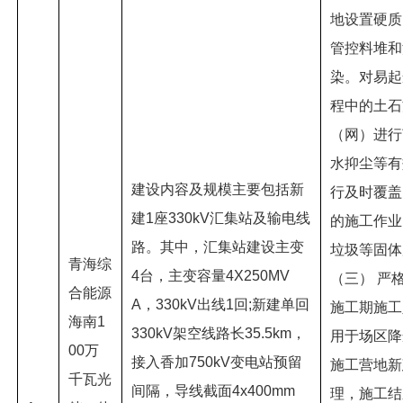
地设置硬质
管控料堆和
染。对易起
程中的土石
（网）进行
水抑尘等有
建设内容及规模主要包括新
行及时覆盖
建1座330kV汇集站及输电线
的施工作业
路。其中，汇集站建设主变
垃圾等固体
青海综
4台，主变容量4X250MV
（三） 严
合能源
A，330kV出线1回;新建单回
施工期施工
海南1
330kV架空线路长35.5km，
用于场区降
00万
接入香加750kV变电站预留
施工营地新
千瓦光
间隔，导线截面4x400mm
理，施工结