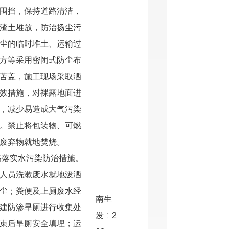
围挡，保持道路清洁，
渣土堆放，防治扬尘污
尘的临时堆土、运输过
方等采用密闭式防尘布
苫盖，施工现场采取洒
效措施，对裸露地面进
，减少易造成大气污染
。禁止将包装物、可燃
废弃物就地焚烧。
格落实水污染防治措施。
人员洗漱废水就地泼洒
尘；粪便及上厕废水经
南生
建防渗旱厕进行收集处
发﹝2
束后旱厕安全填埋；运