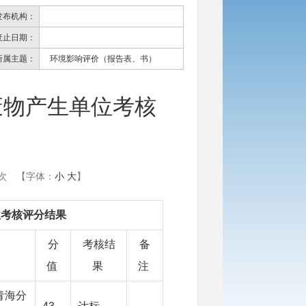
发布机构：
废止日期：
所属主题：
环境影响评价（报告表、书）
废物产生单位考核
次
【字体：
小
大
】
位考核评分结果
分
考核结
备
值
果
注
青海分