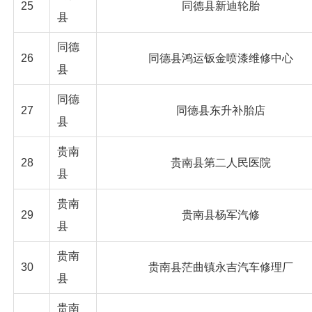
25
同德县新迪轮胎
县
同德
26
同德县鸿运钣金喷漆维修中心
县
同德
27
同德县东升补胎店
县
贵南
28
贵南县第二人民医院
县
贵南
29
贵南县杨军汽修
县
贵南
30
贵南县茫曲镇永吉汽车修理厂
县
贵南