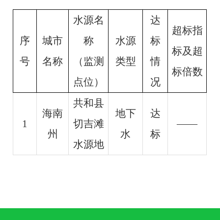
水源名
达
超标指
序
城市
称
水源
标
标及超
号
名称
（监测
类型
情
标倍数
点位）
况
共和县
海南
地下
达
1
切吉滩
——
州
水
标
水源地