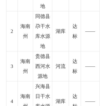
地
同德县
海南
尕干水
达
2
湖库
——
州
库水源
标
地
贵德县
海南
达
3
西河水
河流
——
州
标
源地
兴海县
海南
日干水
达
4
湖库
——