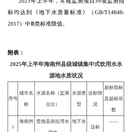
202
5
年
上
半年，常规监测项目
39项监测指
标均达到《地下水质量标准》（GB/T14848-
2017）中Ⅲ类标准限值。
附表：
202
5
年
上
半年海南州县级城镇集中式饮用水水
源地水质状况
超标指标
城市名
水源名称（监测
水源类
达标情
序号
及超标倍
称
点位）
型
况
数
海南州
贵德县岗拉湾水
地下水
——
1
达标