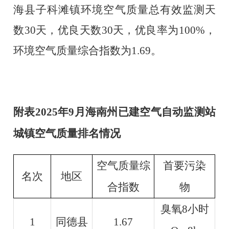
海县子科滩镇环境空气质量总有效监测天
数
30
天，优良天数
30
天，优良率为
100%，
环境空气质量综合指数为
1.69
。
附表
2025年
9
月海南州已建空气自动监测站
城镇空气质量排名情况
空气质量综
首要污染
名次
地区
合指数
物
臭氧
8小时
1
同德县
1.67