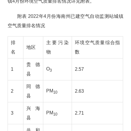
镇
4
月份环境空气质量排名情况详见附表。
附表
2
02
2
年
4
月份海南州已建空气自动监测站城镇
空气质量排名情况
排
主要污染
环境空气质量综合指
地区
名
物
数
贵德
O
1
2.57
3
县
同德
PM
2
2.63
10
县
兴海
PM
3
2.71
10
县
共和