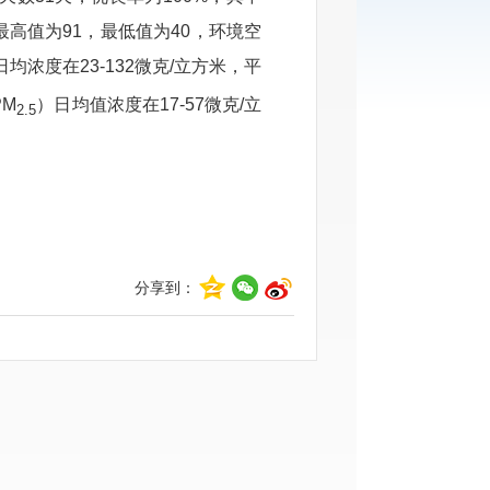
)最高值为
91
，最低值为
40
，环境空
日均浓度在
2
3
-1
32
微克
/立方米，平
PM
）日均值浓度在
1
7
-
57
微克
/立
2.5
分享到：