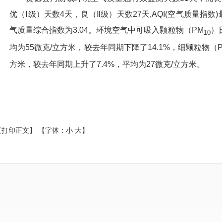
优（Ⅰ级）天数
4天
，
良（
Ⅱ级）天数
27
天
,AQI(空气质量指数
气质量综合指数为
3.04
。环境空气中可吸入颗粒物（
PM
）
10
均为
55
微克
/立方米，较去年同期
下降了
14.1%
，细颗粒物（
方米，较去年同期
上升了
7.4%，
平均为
27微克/立方米。
【打印正文】
【字体：
小
大
】