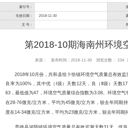
索引号：
生效日期：
2018-11-30
文 号：
第2018-10期海南州环
来源：
发布时间：2018-11-30
浏览次数：
234
201
8
年
10月份，共和县恰卜恰镇环境空气质量总有效监
良率为
100%，其中优（Ⅰ级）天数
12
天，良（
Ⅱ级）天数
17
63
，最低值为
47
，环境空气质量综合指数为
3.08
。环境空气
在
28
-
76
微克
/立方米，平均为45微克/立方米，较去年同期
度在
14-3
4
微克
/立方米，平均为23微克/立方米，较去年同期
贵德县河阴镇环境空气质量总有效监测天数
31天，优