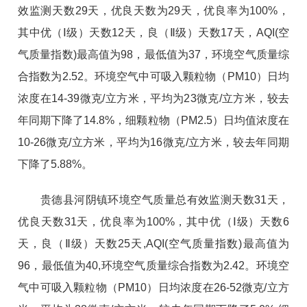
效监测天数
29
天，优良天数为
29
天，优良率为
100%，
其中优（Ⅰ级）天数
12
天，良（
Ⅱ级）天数
17
天，
AQI(空
气质量指数)最高值为9
8
，最低值为
3
7
，环境空气质量综
合指数为
2.
52
。环境空气中可吸入颗粒物（
PM10
）日均
浓度在
1
4
-
39
微克
/立方米，平均为2
3
微克
/立方米，较去
年同期下降了
14.8
%，细颗粒物（PM2.5
）日均值浓度在
10-
26
微克
/立方米，平均为1
6
微克
/立方米，较去年同期
下降了
5.88
%。
贵德县河阴镇环境空气质量总有效监测天数
31
天，
优良天数
31
天，优良率为
100
%，其中优（Ⅰ级）天数
6
天，良（
Ⅱ级）天数
25
天
,AQI(空气质量指数)最高值为
96
，最低值为
4
0
,环境空气质量综合指数为2.
42
。环境空
气中可吸入颗粒物（
PM10
）日均浓度在
2
6
-5
2
微克
/立方