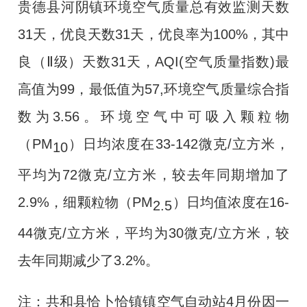
贵德县河阴镇环境空气质量总有效监测天数
31
天，优良天数
31
天，优良率为
100%
，其中
良（Ⅱ级）天数
31
天，
AQI(
空气质量指数
)
最
高值为
99
，最低值为
57,
环境空气质量综合指
数为
3.56
。环境空气中可吸入颗粒物
（
PM
）日均浓度在
33-142
微克
/
立方米，
10
平均为
72
微克
/
立方米，较去年同期增加了
2.9%
，细颗粒物（
PM
）日均值浓度在
16-
2.5
44
微克
/
立方米，平均为
30
微克
/
立方米，较
去年同期减少了
3.2%
。
注：共和县恰卜恰镇镇空气自动站
4
月份因一