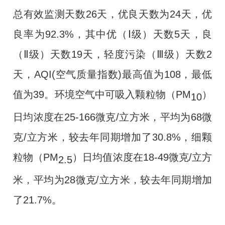
总有效监测天数
26
天，优良天数为
24
天，优
良率为
92.3%
，其中优（Ⅰ级）天数
5
天，良
（Ⅱ级）天数
19
天，轻度污染（
Ⅲ
级）天数
2
天，
AQI(
空气质量指数
)
最高值为
108
，最低
值为
39
。环境空气中可吸入颗粒物（
PM
）
10
日均浓度在
25-166
微克
/
立方米，平均为
68
微
克
/
立方米，较去年同期增加了
30.8%
，细颗
粒物（
PM
）日均值浓度在
18-49
微克
/
立方
2.5
米，平均为
28
微克
/
立方米，较去年同期增加
了2
1.7%
。