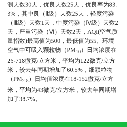
测天数
30
天，优良天数
25
天，优良率为
83.
3%
，其中良（Ⅱ级）天数
25
天，轻度污染
（
Ⅲ
级）天数
1
天，中度污染（Ⅳ级）天数
2
天，严重污染（Ⅵ）天数
2
天，
AQI(
空气质
量指数
)
最高值为
500
，最低值为
55
。环境
空气中可吸入颗粒物（
PM
）日均浓度在
10
26-718
微克
/
立方米，平均为
122
微克
/
立方
米，较去年同期增加了
60.5%
，细颗粒物
（
PM
）日均值浓度在
18-152
微克
/
立方
2.5
米，平均为
43
微克
/
立方米，较去年同期增
加了
38.7%
。