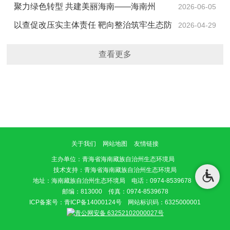
题宣传活动
聚力绿色转型 共建美丽海南——海南州
2026-06-05
2026年六五环境日系列宣传活动在贵南圆满举办
以查促改压实主体责任 靶向整治筑牢生态防
2026-04-29
线——贵南县生态环境局召开固（危）废规范化管理专
查看更多
项约谈会
关于我们
网站地图
友情链接
主办单位
：青海省海南藏族自治州生态环境局
技术支持：青海省海南藏族自治州生态环境局
地址：海南藏族自治州生态环境局 电话：0974-8539678
邮编：813000 传真：0974-8539678
ICP备案号：
青ICP备14000124号
网站标识码：6325000001
青公网安备 63252102000027号