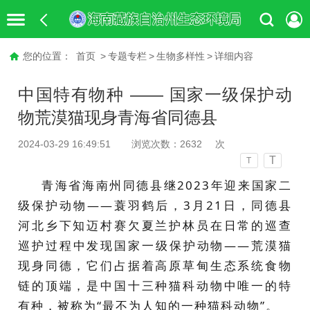
您的位置：
首页
>
专题专栏
>
生物多样性
>
详细内容
中国特有物种 —— 国家一级保护动
物荒漠猫现身青海省同德县
2024-03-29 16:49:51
浏览次数：
2632
次
T
T
青海省海南州同德县继2023年迎来国家二
级保护动物——蓑羽鹤后，3月21日，同德县
河北乡下知迈村赛欠夏兰护林员在日常的巡查
巡护过程中发现国家一级保护动物——荒漠猫
现身同德，它们占据着高原草甸生态系统食物
链的顶端，是中国十三种猫科动物中唯一的特
有种，被称为“最不为人知的一种猫科动物”。