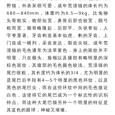
野猫，外表呆萌可爱，成年荒漠猫的体长约为
680—840mm，体重约为6.5—9kg。比兔狲
头骨粗实，吻部短宽，鼻骨后部也较宽，颧弓
粗而宽，额骨略隆起，后部平。矢状脊短，人
字脊显著。牙齿构造基本似虎、豹的牙齿。上
门齿成一横列，采齿发达，裂齿尖锐。成年荒
漠猫的毛色通常为淡草黄色，身上的斑纹并不
明显，只在额头、脸颊以及腿部有略明显的深
棕色斑纹，其腹部的毛色颜色较浅。荒漠猫的
尾巴很粗，其长度约为体长的3/4，尤为明显的
是尾巴后半段有4—5个明显的黑色环纹，以及
黑色的尾巴尖，而在这些环纹中间的毛色接近
白色，这使得它的尾巴成为一个标志性的识别
特点。而这种大尾巴猫另外一个明显的特征是
其蓝色的眼球，神秘又璀璨。