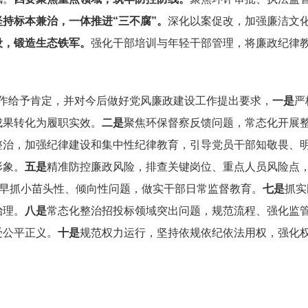
坚持标本兼治，一体推进
“
三不腐
”
。
深化以案促改，加强廉洁文
设，锻造生态铁军
。
强化干部培训与年轻干部管理
，
将廉政纪律
作给予肯定，并对今后做好党风廉政
建设
工作提出
要求
，
一是
严
成果转化为履职实效。
二是
聚焦环保督察反馈问题，常态化开展
整治，加强纪律建设和集中性纪律教育，引导党员干部知敬畏、
形象。
五是
精准防控廉政风险，排查关键岗位、重点人员风险点
早抓小苗头性、倾向性问题，做实干部日常监督教育。
七是
抓实
治理。
八是
常态化整治招投标领域突出问题，规范流程、强化监
受公平正义。
十是
规范权力运行，坚持依规依纪依法用权，强化