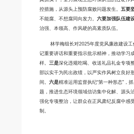
控
措施，
从源头上预防腐败问题发生
。
五
要
不能腐、不想腐同向发力。
六
要
加强队伍建
治强、本领高、作风硬的高素质队伍。
林学梅组长对
2025
年度党风廉政建设工
记重要讲话和重要指示批示精神，推动学习
样。
三是
深化违规吃喝、收送礼品礼金专项
部以实干为民出政绩，以严实作风树立良好
间。
六是
精准运用监督执纪
“
第一种形态
”
，抓
题，推进生态环境领域信访集中化解、源头
强化专项整治，让群众在正风肃纪反腐中感
制。