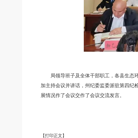
局领导班子及全体干部职工，各县生态
加主持
会议并讲话
，
州纪委
监委
派驻第四纪
展情况
作了会议交作了会议交流发言。
【打印正文】