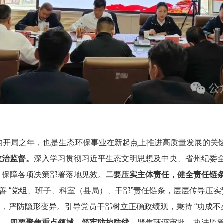
的开局之年，也是
生态环保
事业在新起点上推进高质量发展的关
政治监督
。
深入学习贯彻习近平生态文明思想及中央、省州纪委
，保障各项决策部署落地见效。
二
要
压实主体责任，健全责任链
完善 “党组、班子、科室（县局）、干部”责任链条，层层传导压实
题，严防隐形变异。引导党员干部树立正确政绩观，秉持
“
功成不
风。
四
要
聚焦重点领域，筑牢防控防线
。
聚焦环评审批、执法监