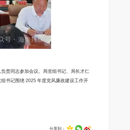
队
负责
同志参加会议。
局党组书记、局长
才仁
党组书记
围绕
2025
年度党风廉政建设工作开
分享到：