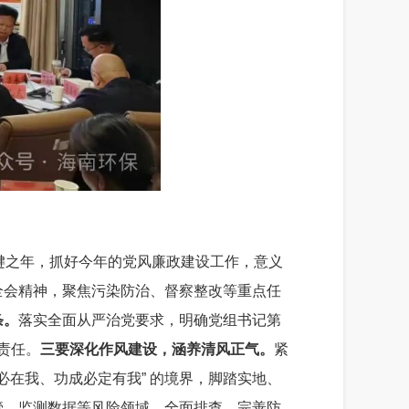
键之年，抓好今年的党风廉政建设工作，意义
全会精神，聚焦污染防治、督察整改等重点任
条
。
落实全面从严治党要求，明确党组书记第
责任。
三
要
深化作风建设，涵养清风正气
。
紧
必在我、功成必定有我
”
的境界，脚踏实地、
管、监测数据等风险领域，全面排查、完善防