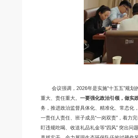
会议强调，
2026
年是实施
“
十五五
”
规划
重大、责任重大。
一
要
强化政治引领，做实
务，推进政治监督具体化、精准化、常态化
一责任人责任、班子成员
“一岗双责”，着力
盯违规吃喝、收送礼品礼金等
“
四风
”
突出问
真抓实干，全力展现生态环保队伍的过硬作