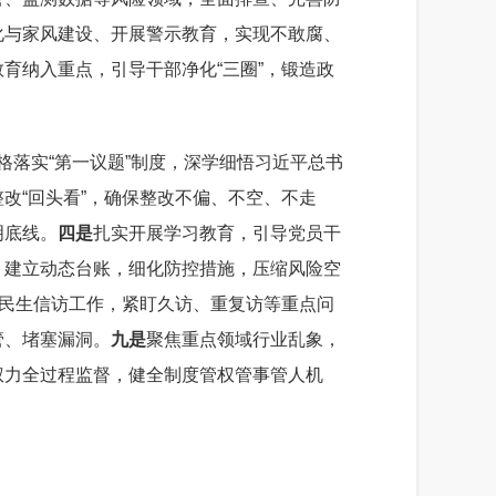
化与家风建设、开展警示教育，实现不敢腐、
教育纳入重点，引导干部净化
“
三圈
”
，锻造政
格落实
“
第一议题
”
制度，深学细悟习近平总书
整改
“
回头看
”
，确保整改不偏、不空、不走
明底线。
四是
扎实
开展
学习教育，引导
党员
干
，建立动态台账，细化防控措施，压缩风险空
民生信访工作，紧盯久访、重复访等重点问
管、堵塞漏洞。
九是
聚焦重点领域行业乱象，
权力全过程监督，健全制度管权管事管人机