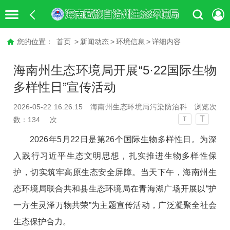
您的位置：
首页
>
新闻动态
>
环境信息
>
详细内容
海南州生态环境局开展“5·22国际生物
多样性日”宣传活动
2026-05-22 16:26:15
海南州生态环境局污染防治科
浏览次
T
数：
134
次
T
2026年5月22日是第26个国际生物多样性日。
为深
入践行习近平生态文明思想，扎实推进生物多样性保
护，切实
筑牢高原生态安全屏障
。
当天下午
，海南州生
态环境局联合共和县生态环境局
在青海湖广场
开展以
“
护
一方生灵
泽万物共荣
”为主题
宣传活动，广泛凝聚全社会
生态保护合力。