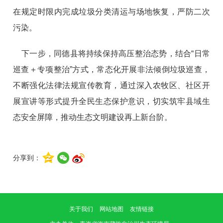
在规定时限内完成垃圾分类清运与场地恢复，严防二次
污染
。
下一步，同德县将持续保持高压整治态势，
结合
“日常
巡查
＋
专项整治
”方式，常态化
开展非法倾倒垃圾巡查，
不断强化法律法规宣传教育，通过
深入农牧区、
社区
开
展
宣讲等形式提升全民生态保护意识，切实筑牢县域生
态安全屏障，推动生态
文明
建设再上新台阶。
分享到：
关于我们
网站地图
友情链接