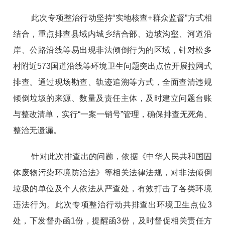
此次
专项
整治
行动坚持
“实地核查+群众监督”
方式
相
结合，重点排查县域内城乡结合部、边坡沟壑、河道沿
岸、公路沿线等易出现非法倾倒行为的区域，针对松多
村附近
573国道
沿线
等
环境卫生
问题突出点位开展拉网式
排查
。通过现场勘查、轨迹追溯等方式，全面查清违规
倾倒垃圾的来源、数量及责任主体，
及时
建立问题台账
与整改清单，实行
“一案一销号”管理，确保排查无死角、
整治无遗漏。
针对此次排查出的问题，
依据《中华人民共和国固
体废物污染环境防治法》等相关法律法规，对非法倾倒
垃圾的单位及个人依法从严查处
，
有效
打击
了
各类环境
违法
行为。此次专项整治行动共排查出环境卫生点位
3
处，下发督办函1份，提醒函3份，及时
督促相关责任方