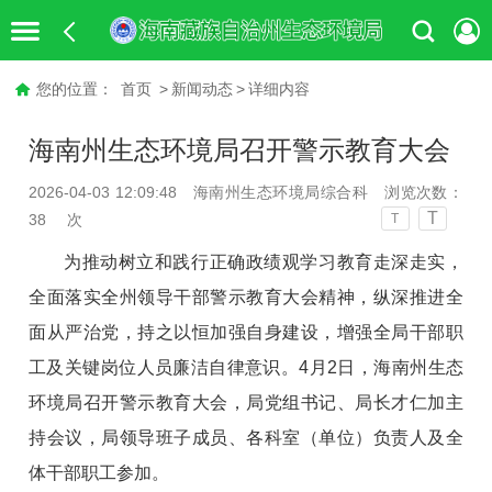
您的位置：
首页
>
新闻动态
>
详细内容
海南州生态环境局召开警示教育大会
2026-04-03 12:09:48
海南州生态环境局综合科
浏览次数：
T
38
次
T
为推动
树立和践行正确政绩观
学习教育走深走实，
全面落实
全州领导干部
警示教育大会
精神
，纵深推进全
面从严治党，持之以恒加强自身建设，增强
全局干部职
工
及关键岗位人员廉洁自律意识。
4
月
2
日，
海南州生态
环境局召开
警示教育大会，局党组书记、局长才仁加主
持会议，局领导班子成员、各科室（单位）负责人及全
体干部职工参加。