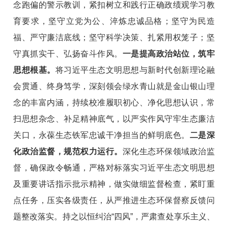
念跑偏的警示教训，紧扣树立和践行正确政绩观学习教
育要求，坚守立党为公、淬炼忠诚品格；坚守为民造
福、严守廉洁底线；坚守科学决策、扎紧用权笼子；坚
守真抓实干、弘扬奋斗作风。
一是提高政治站位，筑牢
思想根基。
将习近平生态文明思想与新时代创新理论融
会贯通、终身笃学，深刻领会绿水青山就是金山银山理
念的丰富内涵，持续校准履职初心、净化思想认识，常
扫思想杂念、补足精神底气，以严实作风守牢生态廉洁
关口，永葆生态铁军忠诚干净担当的鲜明底色。
二是深
化政治监督，规范权力运行。
深化生态环保领域政治监
督，确保政令畅通，严格对标落实习近平生态文明思想
及重要讲话指示批示精神，做实做细监督检查，紧盯重
点任务，压实各级责任，从严推进生态环保督察反馈问
题整改落实。持之以恒纠治
“四风”，严肃查处享乐主义、